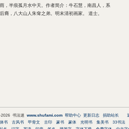
雨，半痕孤月水中天。作者简介：牛石慧，南昌人，系
后裔，八大山人朱耷之弟。明末清初画家。 道士。
9-2026 书法迷
www.shufami.com
帮助中心
更新日志
捐助站长
体书
古风书
甲骨文
古印
篆书
篆体
光明书
集美书
33书法