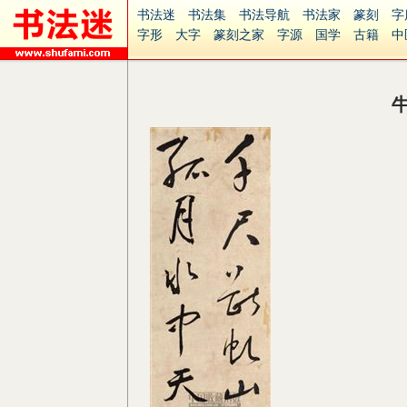
书法迷
书法集
书法导航
书法家
篆刻
字
字形
大字
篆刻之家
字源
国学
古籍
中
南无阿弥陀佛
意见反馈
安全网站
捐赠
无