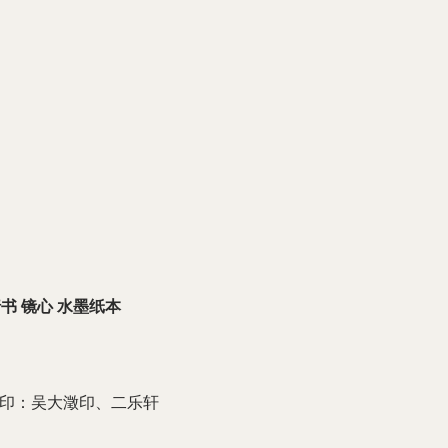
书 镜心 水墨纸本
印：吴大澂印、二乐轩