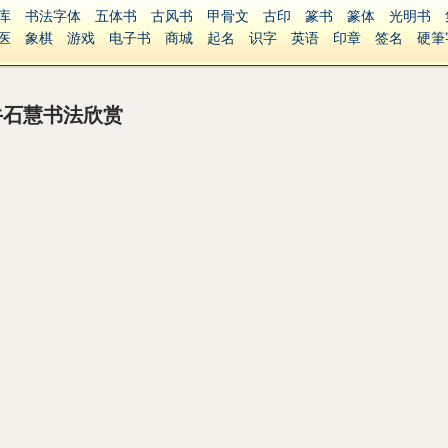
库
书法字体
五体书
古风书
甲骨文
古印
篆书
篆体
光明书
医
象棋
游戏
电子书
商城
起名
识字
英语
印章
签名
硬筆
障碍
繁體版
牛石慧书法欣赏