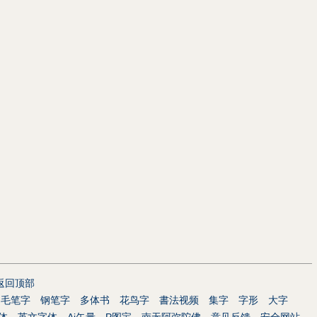
返回顶部
毛笔字
钢笔字
多体书
花鸟字
書法视频
集字
字形
大字