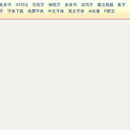
集美书
33书法
毛笔字
钢笔字
多体书
花鸟字
書法视频
集字
字
字体下载
免费字体
中文字体
英文字体
Ai矢量
P图宝