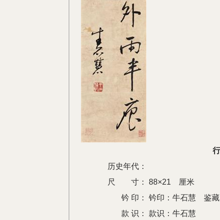
行
历史年代：
尺 寸：
88×21 厘米
钤 印：
钤印：牛石慧 鉴藏
款 识：
款识：牛石慧