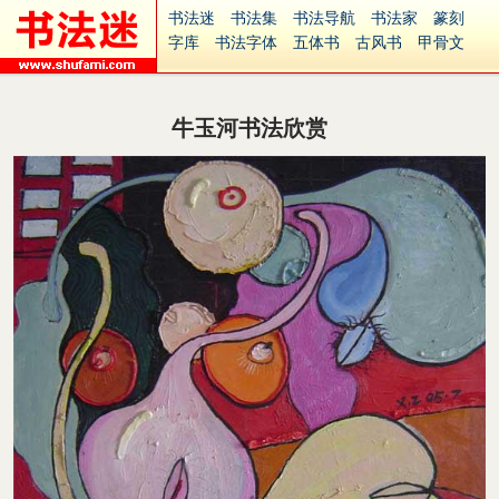
书法迷
书法集
书法导航
书法家
篆刻
字库
书法字体
五体书
古风书
甲骨文
古印
篆书
篆体
光明书
集美书
33书法
毛笔字
钢笔字
多体书
花鸟字
書法视频
集字
字形
大字
篆刻之家
字源
国学
牛玉河书法欣赏
古籍
中医
象棋
游戏
电子书
商城
起名
识字
英语
印章
签名
硬筆字
字体下载
免费字体
中文字体
英文字体
Ai矢量
P图宝
南无阿弥陀佛
意见反馈
安全网站
捐赠
繁體版