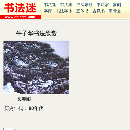
书法迷
书法集
书法导航
书法家
篆刻
字库
书法字体
五体书
古风书
甲骨文
古印
篆书
篆体
光明书
集美书
33书法
毛笔字
钢笔字
多体书
花鸟字
書法视频
集字
字形
大字
篆刻之家
字源
国学
牛子华书法欣赏
古籍
中医
象棋
游戏
电子书
商城
起名
识字
英语
印章
签名
硬筆字
字体下载
免费字体
中文字体
英文字体
Ai矢量
P图宝
南无阿弥陀佛
意见反馈
安全网站
捐赠
繁體版
长春图
历史年代：
90年代