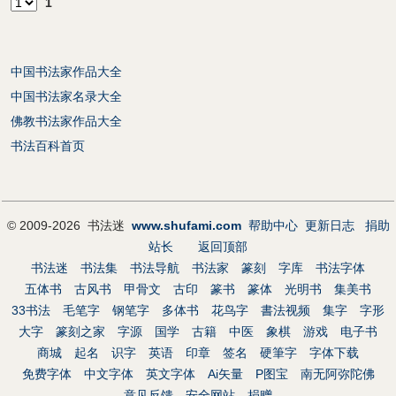
1
中国书法家作品大全
中国书法家名录大全
佛教书法家作品大全
书法百科首页
© 2009-2026 书法迷
www.shufami.com
帮助中心
更新日志
捐助
站长
返回顶部
书法迷
书法集
书法导航
书法家
篆刻
字库
书法字体
五体书
古风书
甲骨文
古印
篆书
篆体
光明书
集美书
33书法
毛笔字
钢笔字
多体书
花鸟字
書法视频
集字
字形
大字
篆刻之家
字源
国学
古籍
中医
象棋
游戏
电子书
商城
起名
识字
英语
印章
签名
硬筆字
字体下载
免费字体
中文字体
英文字体
Ai矢量
P图宝
南无阿弥陀佛
意见反馈
安全网站
捐赠