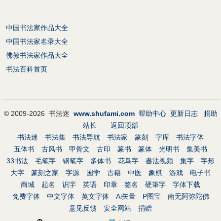
中国书法家作品大全
中国书法家名录大全
佛教书法家作品大全
书法百科首页
© 2009-2026 书法迷
www.shufami.com
帮助中心
更新日志
捐助
站长
返回顶部
书法迷
书法集
书法导航
书法家
篆刻
字库
书法字体
五体书
古风书
甲骨文
古印
篆书
篆体
光明书
集美书
33书法
毛笔字
钢笔字
多体书
花鸟字
書法视频
集字
字形
大字
篆刻之家
字源
国学
古籍
中医
象棋
游戏
电子书
商城
起名
识字
英语
印章
签名
硬筆字
字体下载
免费字体
中文字体
英文字体
Ai矢量
P图宝
南无阿弥陀佛
意见反馈
安全网站
捐赠