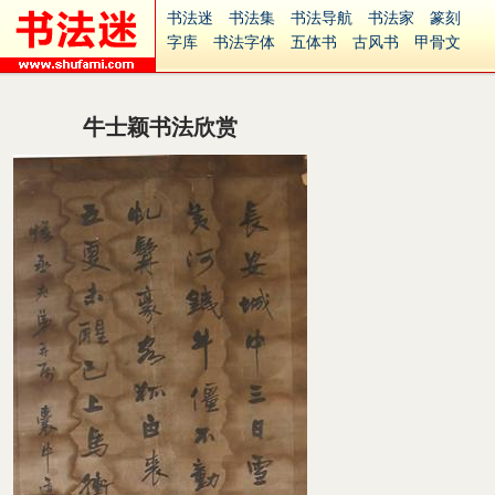
书法迷
书法集
书法导航
书法家
篆刻
字库
书法字体
五体书
古风书
甲骨文
古印
篆书
篆体
光明书
集美书
33书法
毛笔字
钢笔字
多体书
花鸟字
書法视频
集字
字形
大字
篆刻之家
字源
国学
牛士颖书法欣赏
古籍
中医
象棋
游戏
电子书
商城
起名
识字
英语
印章
签名
硬筆字
字体下载
免费字体
中文字体
英文字体
Ai矢量
P图宝
南无阿弥陀佛
意见反馈
安全网站
捐赠
繁體版