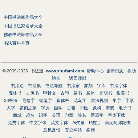
中国书法家作品大全
中国书法家名录大全
佛教书法家作品大全
书法百科首页
© 2009-2026 书法迷
www.shufami.com
帮助中心
更新日志
捐助
站长
返回顶部
书法迷
书法集
书法导航
书法家
篆刻
字库
书法字体
五体书
古风书
甲骨文
古印
篆书
篆体
光明书
集美书
33书法
毛笔字
钢笔字
多体书
花鸟字
書法视频
集字
字形
大字
篆刻之家
字源
国学
古籍
中医
象棋
游戏
电子书
商城
起名
识字
英语
印章
签名
硬筆字
字体下载
免费字体
中文字体
英文字体
Ai矢量
P图宝
南无阿弥陀佛
意见反馈
安全网站
捐赠