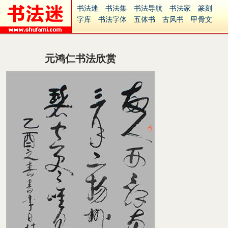
书法迷
书法集
书法导航
书法家
篆刻
字库
书法字体
五体书
古风书
甲骨文
古印
篆书
篆体
光明书
集美书
33书法
毛笔字
钢笔字
多体书
花鸟字
書法视频
集字
字形
大字
篆刻之家
字源
国学
元鸿仁书法欣赏
古籍
中医
象棋
游戏
电子书
商城
起名
识字
英语
印章
签名
硬筆字
字体下载
免费字体
中文字体
英文字体
Ai矢量
P图宝
南无阿弥陀佛
意见反馈
安全网站
捐赠
繁體版