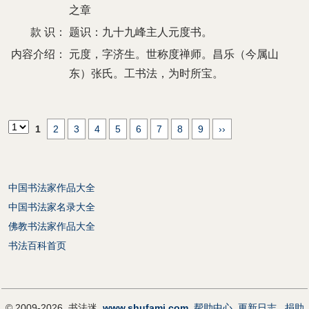
之章
款 识：
题识：九十九峰主人元度书。
内容介绍：
元度，字济生。世称度禅师。昌乐（今属山
东）张氏。工书法，为时所宝。
1
2
3
4
5
6
7
8
9
››
中国书法家作品大全
中国书法家名录大全
佛教书法家作品大全
书法百科首页
© 2009-2026 书法迷
www.shufami.com
帮助中心
更新日志
捐助