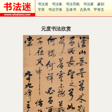
书法迷
书法集
书法导航
书法家
篆刻
字库
书法字体
五体书
古风书
甲骨文
古印
篆书
篆体
光明书
集美书
33书法
毛笔字
钢笔字
多体书
花鸟字
書法视频
集字
字形
大字
篆刻之家
字源
国学
元度书法欣赏
古籍
中医
象棋
游戏
电子书
商城
起名
识字
英语
印章
签名
硬筆字
字体下载
免费字体
中文字体
英文字体
Ai矢量
P图宝
南无阿弥陀佛
意见反馈
安全网站
捐赠
繁體版