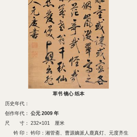
草书 镜心 纸本
历史年代：
创作年代：
公元 2009 年
尺 寸：
232×101 厘米
钤 印：
钤印：湘管斋、曹源嫡派人鹿真灯、元度齐生