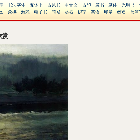
库
书法字体
五体书
古风书
甲骨文
古印
篆书
篆体
光明书
医
象棋
游戏
电子书
商城
起名
识字
英语
印章
签名
硬筆
障碍
繁體版
欣赏