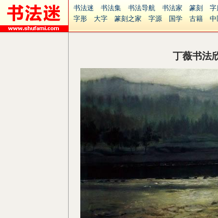
书法迷
书法集
书法导航
书法家
篆刻
字
字形
大字
篆刻之家
字源
国学
古籍
中
南无阿弥陀佛
意见反馈
安全网站
捐赠
无
丁薇书法