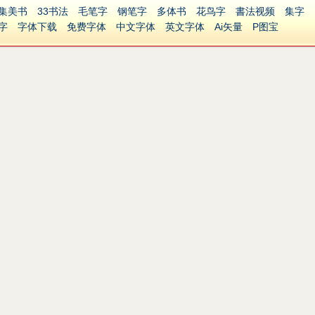
集美书
33书法
毛笔字
钢笔字
多体书
花鸟字
書法视频
集字
字
字体下载
免费字体
中文字体
英文字体
Ai矢量
P图宝