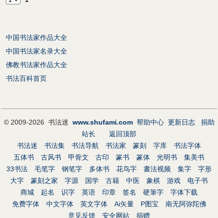
中国书法家作品大全
中国书法家名录大全
佛教书法家作品大全
书法百科首页
© 2009-2026 书法迷
www.shufami.com
帮助中心
更新日志
捐助
站长
返回顶部
书法迷
书法集
书法导航
书法家
篆刻
字库
书法字体
五体书
古风书
甲骨文
古印
篆书
篆体
光明书
集美书
33书法
毛笔字
钢笔字
多体书
花鸟字
書法视频
集字
字形
大字
篆刻之家
字源
国学
古籍
中医
象棋
游戏
电子书
商城
起名
识字
英语
印章
签名
硬筆字
字体下载
免费字体
中文字体
英文字体
Ai矢量
P图宝
南无阿弥陀佛
意见反馈
安全网站
捐赠