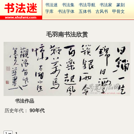
书法迷
书法集
书法导航
书法家
篆刻
字库
书法字体
五体书
古风书
甲骨文
古印
篆书
篆体
光明书
集美书
33书法
毛笔字
钢笔字
多体书
花鸟字
書法视频
集字
字形
大字
篆刻之家
字源
国学
毛羽南书法欣赏
古籍
中医
象棋
游戏
电子书
商城
起名
识字
英语
印章
签名
硬筆字
字体下载
免费字体
中文字体
英文字体
Ai矢量
P图宝
南无阿弥陀佛
意见反馈
安全网站
捐赠
繁體版
书法作品
历史年代：
90年代
1