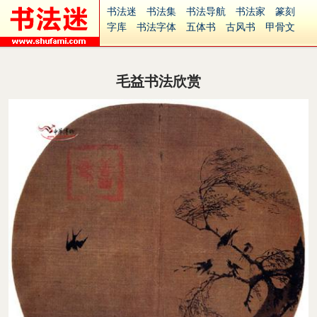
书法迷
书法集
书法导航
书法家
篆刻
字库
书法字体
五体书
古风书
甲骨文
古印
篆书
篆体
光明书
集美书
33书法
毛笔字
钢笔字
多体书
花鸟字
書法视频
集字
字形
大字
篆刻之家
字源
国学
毛益书法欣赏
古籍
中医
象棋
游戏
电子书
商城
起名
识字
英语
印章
签名
硬筆字
字体下载
免费字体
中文字体
英文字体
Ai矢量
P图宝
南无阿弥陀佛
意见反馈
安全网站
捐赠
繁體版