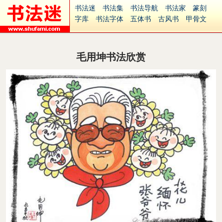
书法迷
书法集
书法导航
书法家
篆刻
字库
书法字体
五体书
古风书
甲骨文
古印
篆书
篆体
光明书
集美书
33书法
毛笔字
钢笔字
多体书
花鸟字
書法视频
集字
字形
大字
篆刻之家
字源
国学
毛用坤书法欣赏
古籍
中医
象棋
游戏
电子书
商城
起名
识字
英语
印章
签名
硬筆字
字体下载
免费字体
中文字体
英文字体
Ai矢量
P图宝
南无阿弥陀佛
意见反馈
安全网站
捐赠
繁體版