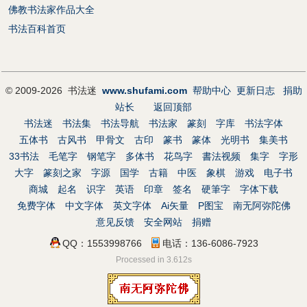
佛教书法家作品大全
书法百科首页
© 2009-2026 书法迷
www.shufami.com
帮助中心
更新日志
捐助
站长
返回顶部
书法迷
书法集
书法导航
书法家
篆刻
字库
书法字体
五体书
古风书
甲骨文
古印
篆书
篆体
光明书
集美书
33书法
毛笔字
钢笔字
多体书
花鸟字
書法视频
集字
字形
大字
篆刻之家
字源
国学
古籍
中医
象棋
游戏
电子书
商城
起名
识字
英语
印章
签名
硬筆字
字体下载
免费字体
中文字体
英文字体
Ai矢量
P图宝
南无阿弥陀佛
意见反馈
安全网站
捐赠
QQ：1553998766
电话：136-6086-7923
Processed in 3.612s