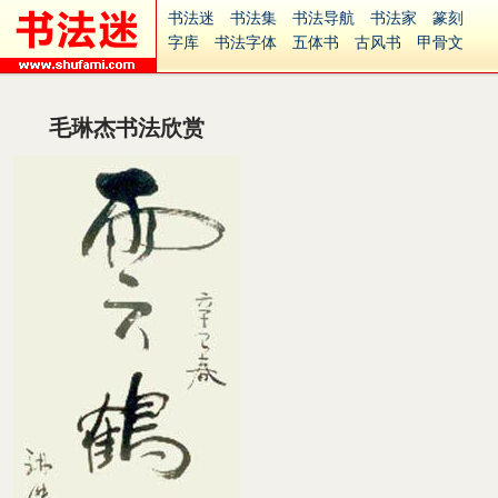
书法迷
书法集
书法导航
书法家
篆刻
字库
书法字体
五体书
古风书
甲骨文
古印
篆书
篆体
光明书
集美书
33书法
毛笔字
钢笔字
多体书
花鸟字
書法视频
集字
字形
大字
篆刻之家
字源
国学
毛琳杰书法欣赏
古籍
中医
象棋
游戏
电子书
商城
起名
识字
英语
印章
签名
硬筆字
字体下载
免费字体
中文字体
英文字体
Ai矢量
P图宝
南无阿弥陀佛
意见反馈
安全网站
捐赠
繁體版