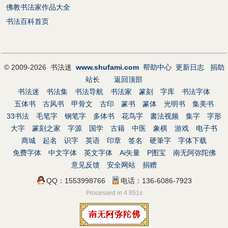
佛教书法家作品大全
书法百科首页
© 2009-2026 书法迷
www.shufami.com
帮助中心
更新日志
捐助
站长
返回顶部
书法迷
书法集
书法导航
书法家
篆刻
字库
书法字体
五体书
古风书
甲骨文
古印
篆书
篆体
光明书
集美书
33书法
毛笔字
钢笔字
多体书
花鸟字
書法视频
集字
字形
大字
篆刻之家
字源
国学
古籍
中医
象棋
游戏
电子书
商城
起名
识字
英语
印章
签名
硬筆字
字体下载
免费字体
中文字体
英文字体
Ai矢量
P图宝
南无阿弥陀佛
意见反馈
安全网站
捐赠
QQ：1553998766
电话：136-6086-7923
Processed in 4.951s