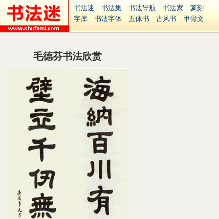
书法迷
书法集
书法导航
书法家
篆刻
字库
书法字体
五体书
古风书
甲骨文
古印
篆书
篆体
光明书
集美书
33书法
毛笔字
钢笔字
多体书
花鸟字
書法视频
集字
字形
大字
篆刻之家
字源
国学
毛德芬书法欣赏
古籍
中医
象棋
游戏
电子书
商城
起名
识字
英语
印章
签名
硬筆字
字体下载
免费字体
中文字体
英文字体
Ai矢量
P图宝
南无阿弥陀佛
意见反馈
安全网站
捐赠
繁體版