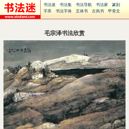
书法迷
书法集
书法导航
书法家
篆刻
字库
书法字体
五体书
古风书
甲骨文
古印
篆书
篆体
光明书
集美书
33书法
毛笔字
钢笔字
多体书
花鸟字
書法视频
集字
字形
大字
篆刻之家
字源
国学
毛宗泽书法欣赏
古籍
中医
象棋
游戏
电子书
商城
起名
识字
英语
印章
签名
硬筆字
字体下载
免费字体
中文字体
英文字体
Ai矢量
P图宝
南无阿弥陀佛
意见反馈
安全网站
捐赠
繁體版