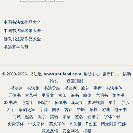
中国书法家作品大全
中国书法家名录大全
佛教书法家作品大全
书法百科首页
© 2009-2026 书法迷
www.shufami.com
帮助中心
更新日志
捐助
站长
返回顶部
书法迷
书法集
书法导航
书法家
篆刻
字库
书法字体
五体书
古风书
甲骨文
古印
篆书
篆体
光明书
集美书
33书法
毛笔字
钢笔字
多体书
花鸟字
書法视频
集字
字形
大字
篆刻之家
字源
国学
古籍
中医
象棋
游戏
电子书
商城
起名
识字
英语
印章
签名
硬筆字
字体下载
免费字体
中文字体
英文字体
Ai矢量
P图宝
南无阿弥陀佛
意见反馈
安全网站
捐赠