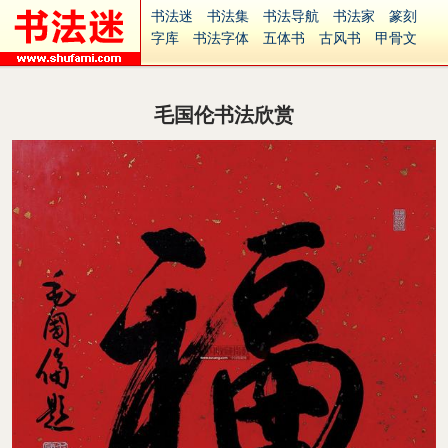
书法迷
书法集
书法导航
书法家
篆刻
字库
书法字体
五体书
古风书
甲骨文
古印
篆书
篆体
光明书
集美书
33书法
毛笔字
钢笔字
多体书
花鸟字
書法视频
集字
字形
大字
篆刻之家
字源
国学
毛国伦书法欣赏
古籍
中医
象棋
游戏
电子书
商城
起名
识字
英语
印章
签名
硬筆字
字体下载
免费字体
中文字体
英文字体
Ai矢量
P图宝
南无阿弥陀佛
意见反馈
安全网站
捐赠
繁體版