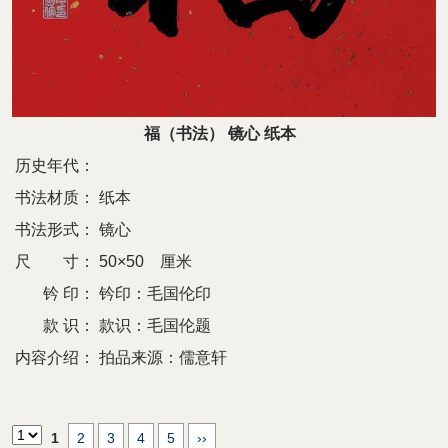
福（书法） 镜心 纸本
历史年代：
书法材质：
纸本
书法形式：
镜心
尺 寸：
50×50 厘米
钤 印：
钤印：毛国伦印
款 识：
款识：毛国伦题
内容介绍：
拍品来源：儒意轩
1
2
3
4
5
››