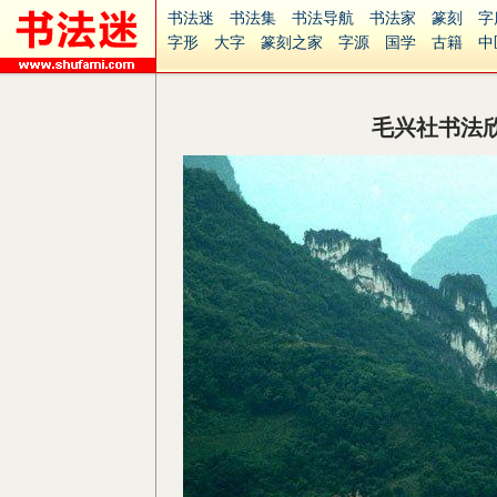
书法迷
书法集
书法导航
书法家
篆刻
字
字形
大字
篆刻之家
字源
国学
古籍
中
南无阿弥陀佛
意见反馈
安全网站
捐赠
无
毛兴社书法