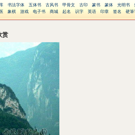
库
书法字体
五体书
古风书
甲骨文
古印
篆书
篆体
光明书
医
象棋
游戏
电子书
商城
起名
识字
英语
印章
签名
硬筆
障碍
繁體版
欣赏