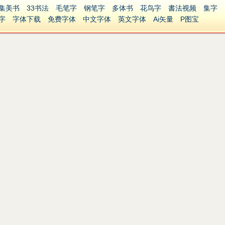
集美书
33书法
毛笔字
钢笔字
多体书
花鸟字
書法视频
集字
字
字体下载
免费字体
中文字体
英文字体
Ai矢量
P图宝