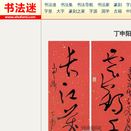
书法迷
书法集
书法导航
书法家
篆刻
字
字形
大字
篆刻之家
字源
国学
古籍
中
南无阿弥陀佛
意见反馈
安全网站
捐赠
无
丁申