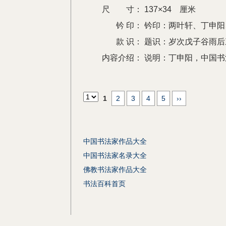
尺 寸：
137×34 厘米
钤 印：
钤印：两叶轩、丁申阳
款 识：
题识：岁次戊子谷雨
内容介绍：
说明：丁申阳，中国书
1
2
3
4
5
››
中国书法家作品大全
中国书法家名录大全
佛教书法家作品大全
书法百科首页