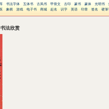
库
书法字体
五体书
古风书
甲骨文
古印
篆书
篆体
光明书
医
象棋
游戏
电子书
商城
起名
识字
英语
印章
签名
硬筆
障碍
繁體版
阳书法欣赏