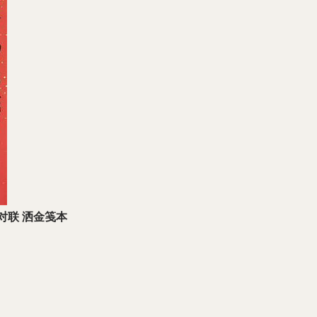
对联 洒金笺本