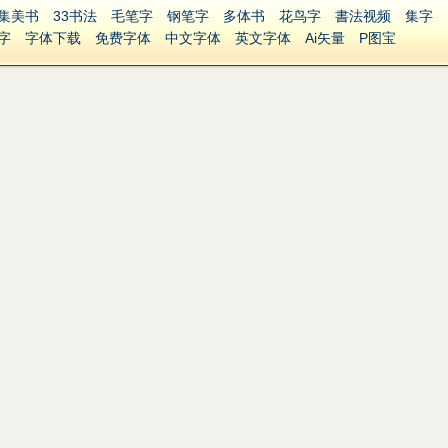
集美书
33书法
毛笔字
钢笔字
多体书
花鸟字
書法视频
集字
字
字体下载
免费字体
中文字体
英文字体
Ai矢量
P图宝