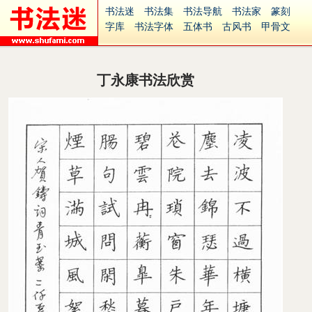
书法迷
书法集
书法导航
书法家
篆刻
字库
书法字体
五体书
古风书
甲骨文
古印
篆书
篆体
光明书
集美书
33书法
毛笔字
钢笔字
多体书
花鸟字
書法视频
集字
字形
大字
篆刻之家
字源
国学
丁永康书法欣赏
古籍
中医
象棋
游戏
电子书
商城
起名
识字
英语
印章
签名
硬筆字
字体下载
免费字体
中文字体
英文字体
Ai矢量
P图宝
南无阿弥陀佛
意见反馈
安全网站
捐赠
繁體版