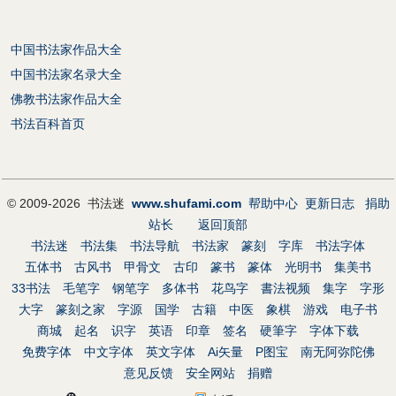
中国书法家作品大全
中国书法家名录大全
佛教书法家作品大全
书法百科首页
© 2009-2026 书法迷
www.shufami.com
帮助中心
更新日志
捐助
站长
返回顶部
书法迷
书法集
书法导航
书法家
篆刻
字库
书法字体
五体书
古风书
甲骨文
古印
篆书
篆体
光明书
集美书
33书法
毛笔字
钢笔字
多体书
花鸟字
書法视频
集字
字形
大字
篆刻之家
字源
国学
古籍
中医
象棋
游戏
电子书
商城
起名
识字
英语
印章
签名
硬筆字
字体下载
免费字体
中文字体
英文字体
Ai矢量
P图宝
南无阿弥陀佛
意见反馈
安全网站
捐赠