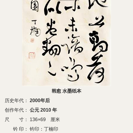
韩愈 水墨纸本
历史年代：
2000年后
创作年代：
公元 2010 年
尺 寸：
136×69 厘米
钤 印：
钤印：丁楠印