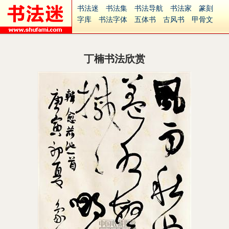
书法迷
书法集
书法导航
书法家
篆刻
字库
书法字体
五体书
古风书
甲骨文
古印
篆书
篆体
光明书
集美书
33书法
毛笔字
钢笔字
多体书
花鸟字
書法视频
集字
字形
大字
篆刻之家
字源
国学
丁楠书法欣赏
古籍
中医
象棋
游戏
电子书
商城
起名
识字
英语
印章
签名
硬筆字
字体下载
免费字体
中文字体
英文字体
Ai矢量
P图宝
南无阿弥陀佛
意见反馈
安全网站
捐赠
繁體版