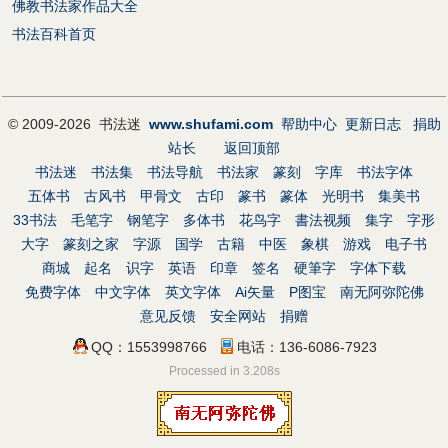
佛教书法家作品大全
书法百科首页
© 2009-2026 书法迷
www.shufami.com
帮助中心
更新日志
捐助
站长
返回顶部
书法迷
书法集
书法导航
书法家
篆刻
字库
书法字体
五体书
古风书
甲骨文
古印
篆书
篆体
光明书
集美书
33书法
毛笔字
钢笔字
多体书
花鸟字
書法视频
集字
字形
大字
篆刻之家
字源
国学
古籍
中医
象棋
游戏
电子书
商城
起名
识字
英语
印章
签名
硬筆字
字体下载
免费字体
中文字体
英文字体
Ai矢量
P图宝
南无阿弥陀佛
意见反馈
安全网站
捐赠
QQ：1553998766
电话：136-6086-7923
Processed in 3.208s