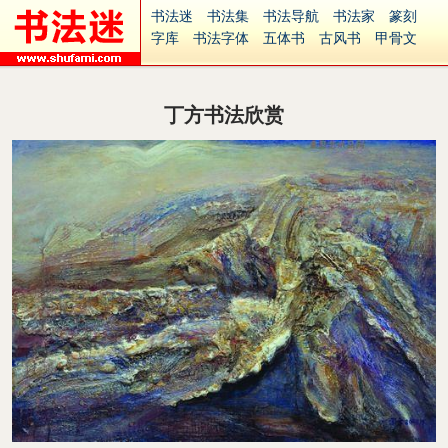
书法迷
书法集
书法导航
书法家
篆刻
字库
书法字体
五体书
古风书
甲骨文
古印
篆书
篆体
光明书
集美书
33书法
毛笔字
钢笔字
多体书
花鸟字
書法视频
集字
字形
大字
篆刻之家
字源
国学
丁方书法欣赏
古籍
中医
象棋
游戏
电子书
商城
起名
识字
英语
印章
签名
硬筆字
字体下载
免费字体
中文字体
英文字体
Ai矢量
P图宝
南无阿弥陀佛
意见反馈
安全网站
捐赠
繁體版