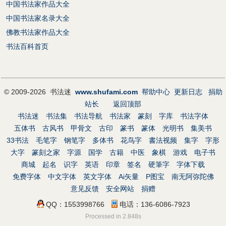
中国书法家作品大全
中国书法家名录大全
佛教书法家作品大全
书法百科首页
© 2009-2026 书法迷
www.shufami.com
帮助中心
更新日志
捐助
站长
返回顶部
书法迷
书法集
书法导航
书法家
篆刻
字库
书法字体
五体书
古风书
甲骨文
古印
篆书
篆体
光明书
集美书
33书法
毛笔字
钢笔字
多体书
花鸟字
書法视频
集字
字形
大字
篆刻之家
字源
国学
古籍
中医
象棋
游戏
电子书
商城
起名
识字
英语
印章
签名
硬筆字
字体下载
免费字体
中文字体
英文字体
Ai矢量
P图宝
南无阿弥陀佛
意见反馈
安全网站
捐赠
QQ：1553998766
电话：136-6086-7923
Processed in 2.848s