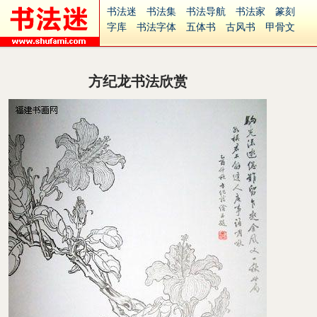
书法迷
书法集
书法导航
书法家
篆刻
字库
书法字体
五体书
古风书
甲骨文
古印
篆书
篆体
光明书
集美书
33书法
毛笔字
钢笔字
多体书
花鸟字
書法视频
集字
字形
大字
篆刻之家
字源
国学
方纪龙书法欣赏
古籍
中医
象棋
游戏
电子书
商城
起名
识字
英语
印章
签名
硬筆字
字体下载
免费字体
中文字体
英文字体
Ai矢量
P图宝
南无阿弥陀佛
意见反馈
安全网站
捐赠
繁體版