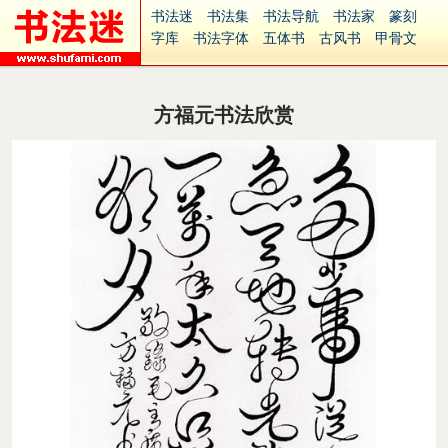
书法迷
书法集
书法导航
书法家
篆刻
字库
书法字体
五体书
古风书
甲骨文
古印
篆书
篆体
光明书
集美书
33书法
毛笔字
钢笔字
多体书
花鸟字
書法视频
集字
字形
大字
篆刻之家
字源
国学
方福元书法欣赏
古籍
中医
象棋
游戏
电子书
商城
起名
识字
英语
印章
签名
硬筆字
字体下载
免费字体
中文字体
英文字体
Ai矢量
P图宝
南无阿弥陀佛
意见反馈
安全网站
捐赠
繁體版