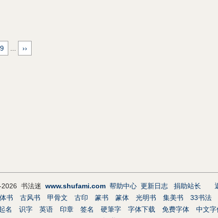
9
...
››
9-2026 书法迷
www.shufami.com
帮助中心
更新日志
捐助站长
体书
古风书
甲骨文
古印
篆书
篆体
光明书
集美书
33书法
起名
识字
英语
印章
签名
硬筆字
字体下载
免费字体
中文字