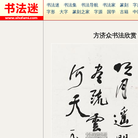
书法迷
书法集
书法导航
书法家
篆刻
字
字形
大字
篆刻之家
字源
国学
古籍
中
南无阿弥陀佛
意见反馈
安全网站
捐赠
无
方济众书法欣赏