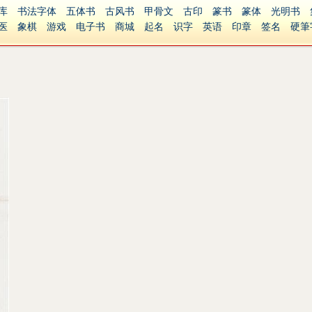
库
书法字体
五体书
古风书
甲骨文
古印
篆书
篆体
光明书
医
象棋
游戏
电子书
商城
起名
识字
英语
印章
签名
硬筆
障碍
繁體版