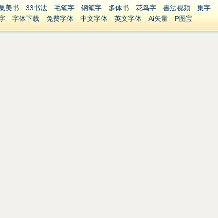
集美书
33书法
毛笔字
钢笔字
多体书
花鸟字
書法视频
集字
字
字体下载
免费字体
中文字体
英文字体
Ai矢量
P图宝