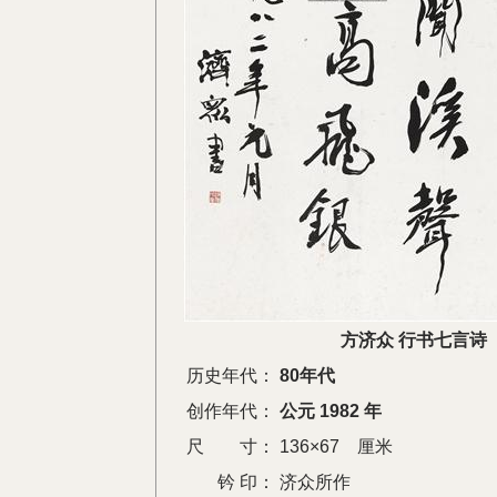
方济众 行书七言诗
历史年代：
80年代
创作年代：
公元 1982 年
尺 寸：
136×67 厘米
钤 印：
济众所作