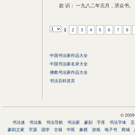
款 识：
一九八二年元月，济众书。
1
2
3
4
5
6
7
8
中国书法家作品大全
中国书法家名录大全
佛教书法家作品大全
书法百科首页
© 200
书法迷
书法集
书法导航
书法家
篆刻
字库
书法字体
五
篆刻之家
字源
国学
古籍
中医
象棋
游戏
电子书
商城