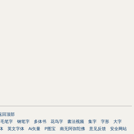
返回顶部
毛笔字
钢笔字
多体书
花鸟字
書法视频
集字
字形
大字
体
英文字体
Ai矢量
P图宝
南无阿弥陀佛
意见反馈
安全网站