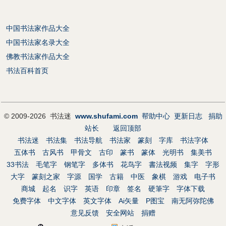
中国书法家作品大全
中国书法家名录大全
佛教书法家作品大全
书法百科首页
© 2009-2026 书法迷
www.shufami.com
帮助中心
更新日志
捐助
站长
返回顶部
书法迷
书法集
书法导航
书法家
篆刻
字库
书法字体
五体书
古风书
甲骨文
古印
篆书
篆体
光明书
集美书
33书法
毛笔字
钢笔字
多体书
花鸟字
書法视频
集字
字形
大字
篆刻之家
字源
国学
古籍
中医
象棋
游戏
电子书
商城
起名
识字
英语
印章
签名
硬筆字
字体下载
免费字体
中文字体
英文字体
Ai矢量
P图宝
南无阿弥陀佛
意见反馈
安全网站
捐赠