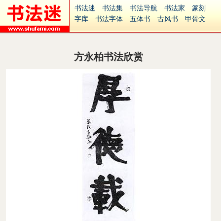
书法迷
书法集
书法导航
书法家
篆刻
字库
书法字体
五体书
古风书
甲骨文
古印
篆书
篆体
光明书
集美书
33书法
毛笔字
钢笔字
多体书
花鸟字
書法视频
集字
字形
大字
篆刻之家
字源
国学
方永柏书法欣赏
古籍
中医
象棋
游戏
电子书
商城
起名
识字
英语
印章
签名
硬筆字
字体下载
免费字体
中文字体
英文字体
Ai矢量
P图宝
南无阿弥陀佛
意见反馈
安全网站
捐赠
繁體版