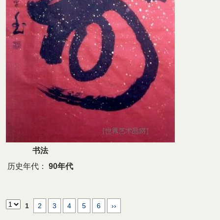
书法
历史年代：
90年代
1
2
3
4
5
6
››