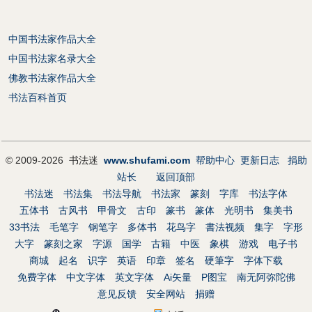
中国书法家作品大全
中国书法家名录大全
佛教书法家作品大全
书法百科首页
© 2009-2026 书法迷
www.shufami.com
帮助中心
更新日志
捐助
站长
返回顶部
书法迷
书法集
书法导航
书法家
篆刻
字库
书法字体
五体书
古风书
甲骨文
古印
篆书
篆体
光明书
集美书
33书法
毛笔字
钢笔字
多体书
花鸟字
書法视频
集字
字形
大字
篆刻之家
字源
国学
古籍
中医
象棋
游戏
电子书
商城
起名
识字
英语
印章
签名
硬筆字
字体下载
免费字体
中文字体
英文字体
Ai矢量
P图宝
南无阿弥陀佛
意见反馈
安全网站
捐赠