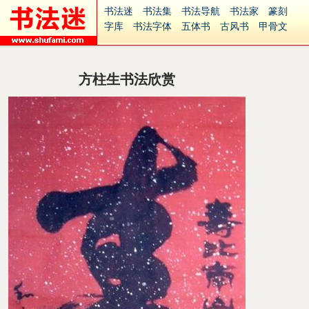
书法迷
书法集
书法导航
书法家
篆刻
字库
书法字体
五体书
古风书
甲骨文
古印
篆书
篆体
光明书
集美书
33书法
毛笔字
钢笔字
多体书
花鸟字
書法视频
集字
字形
大字
篆刻之家
字源
国学
方柱生书法欣赏
古籍
中医
象棋
游戏
电子书
商城
起名
识字
英语
印章
签名
硬筆字
字体下载
免费字体
中文字体
英文字体
Ai矢量
P图宝
南无阿弥陀佛
意见反馈
安全网站
捐赠
繁體版