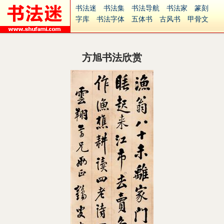
书法迷
书法集
书法导航
书法家
篆刻
字库
书法字体
五体书
古风书
甲骨文
古印
篆书
篆体
光明书
集美书
33书法
毛笔字
钢笔字
多体书
花鸟字
書法视频
集字
字形
大字
篆刻之家
字源
国学
方旭书法欣赏
古籍
中医
象棋
游戏
电子书
商城
起名
识字
英语
印章
签名
硬筆字
字体下载
免费字体
中文字体
英文字体
Ai矢量
P图宝
南无阿弥陀佛
意见反馈
安全网站
捐赠
繁體版