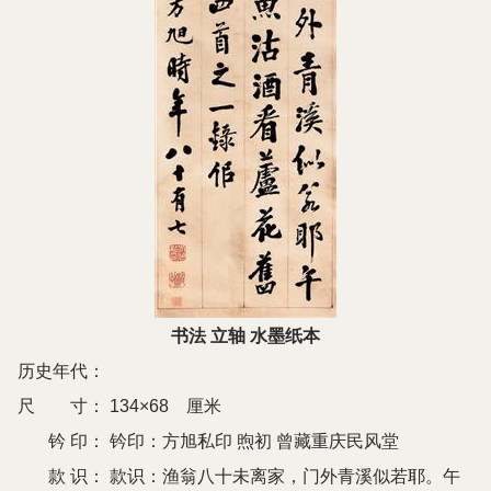
书法 立轴 水墨纸本
历史年代：
尺 寸：
134×68 厘米
钤 印：
钤印：方旭私印 煦初 曾藏重庆民风堂
款 识：
款识：渔翁八十未离家，门外青溪似若耶。午