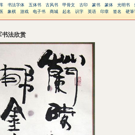
库
书法字体
五体书
古风书
甲骨文
古印
篆书
篆体
光明书
医
象棋
游戏
电子书
商城
起名
识字
英语
印章
签名
硬筆
障碍
繁體版
军书法欣赏