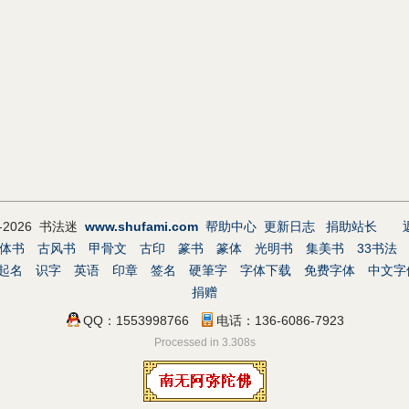
9-2026 书法迷
www.shufami.com
帮助中心
更新日志
捐助站长
体书
古风书
甲骨文
古印
篆书
篆体
光明书
集美书
33书法
起名
识字
英语
印章
签名
硬筆字
字体下载
免费字体
中文字
捐赠
QQ：1553998766
电话：136-6086-7923
Processed in 3.308s