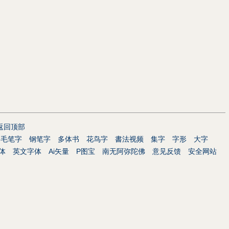
返回顶部
毛笔字
钢笔字
多体书
花鸟字
書法视频
集字
字形
大字
体
英文字体
Ai矢量
P图宝
南无阿弥陀佛
意见反馈
安全网站