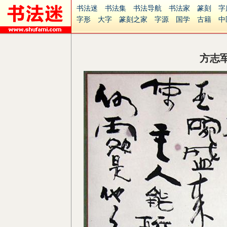
书法迷
书法集
书法导航
书法家
篆刻
字
字形
大字
篆刻之家
字源
国学
古籍
中
南无阿弥陀佛
意见反馈
安全网站
捐赠
无
方志