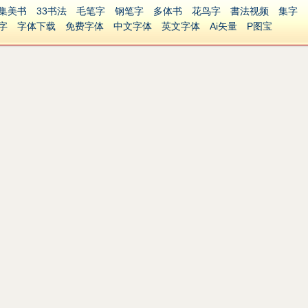
集美书
33书法
毛笔字
钢笔字
多体书
花鸟字
書法视频
集字
字
字体下载
免费字体
中文字体
英文字体
Ai矢量
P图宝