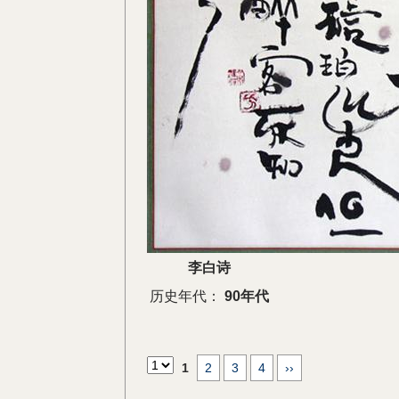
李白诗
历史年代：
90年代
1
2
3
4
››