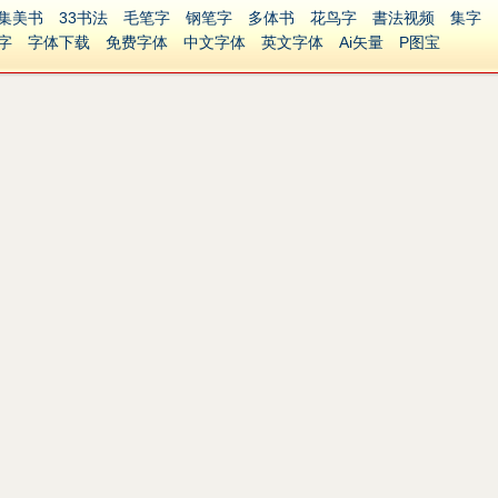
集美书
33书法
毛笔字
钢笔字
多体书
花鸟字
書法视频
集字
字
字体下载
免费字体
中文字体
英文字体
Ai矢量
P图宝