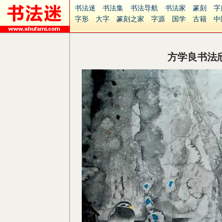
书法迷
书法集
书法导航
书法家
篆刻
字
字形
大字
篆刻之家
字源
国学
古籍
中
南无阿弥陀佛
意见反馈
安全网站
捐赠
无
方学良书法