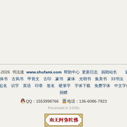
9-2026 书法迷
www.shufami.com
帮助中心
更新日志
捐助站长
体书
古风书
甲骨文
古印
篆书
篆体
光明书
集美书
33书法
起名
识字
英语
印章
签名
硬筆字
字体下载
免费字体
中文字
捐赠
QQ：1553998766
电话：136-6086-7923
Processed in 3.039s