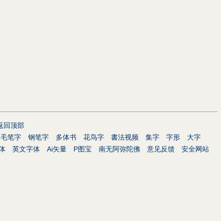
返回顶部
毛笔字
钢笔字
多体书
花鸟字
書法视频
集字
字形
大字
体
英文字体
Ai矢量
P图宝
南无阿弥陀佛
意见反馈
安全网站