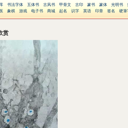
库
书法字体
五体书
古风书
甲骨文
古印
篆书
篆体
光明书
医
象棋
游戏
电子书
商城
起名
识字
英语
印章
签名
硬筆
障碍
繁體版
欣赏