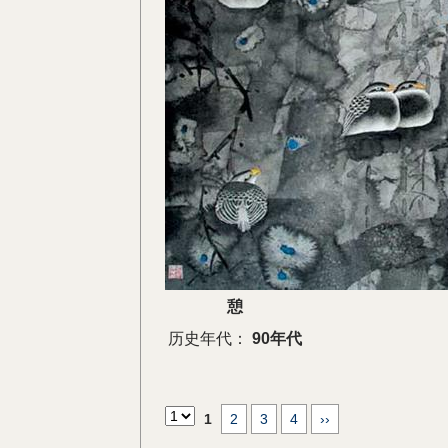
憩
历史年代：
90年代
1
2
3
4
››