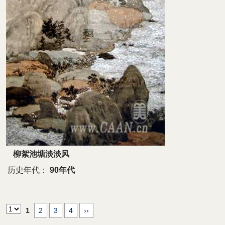
柳絮池塘淡淡风
历史年代：
90年代
1
2
3
4
››