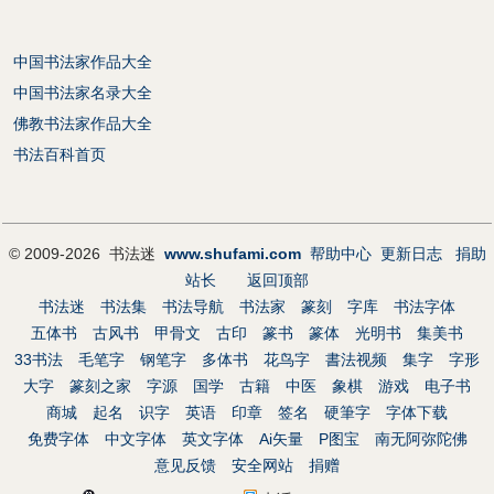
中国书法家作品大全
中国书法家名录大全
佛教书法家作品大全
书法百科首页
© 2009-2026 书法迷
www.shufami.com
帮助中心
更新日志
捐助
站长
返回顶部
书法迷
书法集
书法导航
书法家
篆刻
字库
书法字体
五体书
古风书
甲骨文
古印
篆书
篆体
光明书
集美书
33书法
毛笔字
钢笔字
多体书
花鸟字
書法视频
集字
字形
大字
篆刻之家
字源
国学
古籍
中医
象棋
游戏
电子书
商城
起名
识字
英语
印章
签名
硬筆字
字体下载
免费字体
中文字体
英文字体
Ai矢量
P图宝
南无阿弥陀佛
意见反馈
安全网站
捐赠