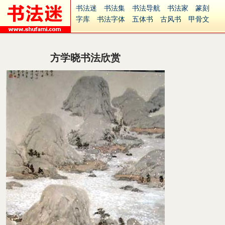
书法迷
书法集
书法导航
书法家
篆刻
字库
书法字体
五体书
古风书
甲骨文
古印
篆书
篆体
光明书
集美书
33书法
毛笔字
钢笔字
多体书
花鸟字
書法视频
集字
字形
大字
篆刻之家
字源
国学
方学晓书法欣赏
古籍
中医
象棋
游戏
电子书
商城
起名
识字
英语
印章
签名
硬筆字
字体下载
免费字体
中文字体
英文字体
Ai矢量
P图宝
南无阿弥陀佛
意见反馈
安全网站
捐赠
繁體版