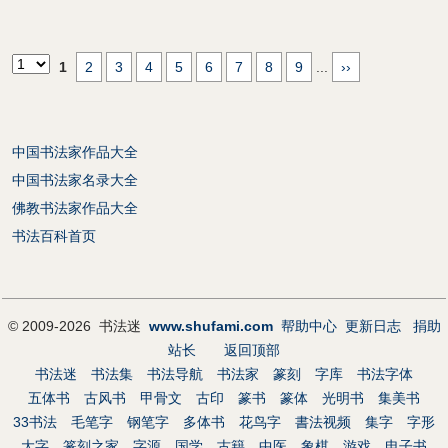
1
2
3
4
5
6
7
8
9
...
››
中国书法家作品大全
中国书法家名录大全
佛教书法家作品大全
书法百科首页
© 2009-2026 书法迷
www.shufami.com
帮助中心
更新日志
捐助
站长
返回顶部
书法迷
书法集
书法导航
书法家
篆刻
字库
书法字体
五体书
古风书
甲骨文
古印
篆书
篆体
光明书
集美书
33书法
毛笔字
钢笔字
多体书
花鸟字
書法视频
集字
字形
大字
篆刻之家
字源
国学
古籍
中医
象棋
游戏
电子书