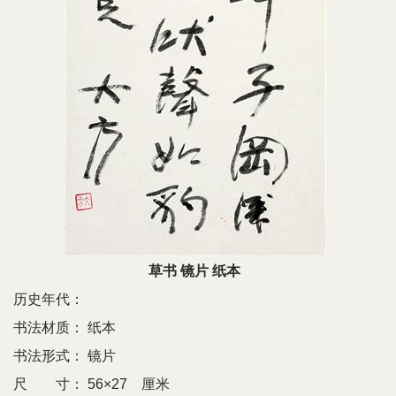
草书 镜片 纸本
历史年代：
书法材质：
纸本
书法形式：
镜片
尺 寸：
56×27 厘米