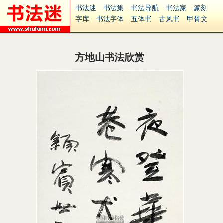
书法迷
书法集
书法导航
书法家
篆刻
字库
书法字体
五体书
古风书
甲骨文
古印
篆书
篆体
光明书
集美书
33书法
毛笔字
钢笔字
多体书
花鸟字
書法视频
集字
字形
大字
篆刻之家
字源
国学
方地山书法欣赏
古籍
中医
象棋
游戏
电子书
商城
起名
识字
英语
印章
签名
硬筆字
字体下载
免费字体
中文字体
英文字体
Ai矢量
P图宝
南无阿弥陀佛
意见反馈
安全网站
捐赠
繁體版