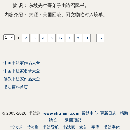
款 识：
东坡先生寄弟子由诗召麟书。
内容介绍：
来源：美国回流。附文物临时入境单。
1
2
3
4
5
6
7
8
9
...
››
中国书法家作品大全
中国书法家名录大全
佛教书法家作品大全
书法百科首页
© 2009-2026 书法迷
www.shufami.com
帮助中心
更新日志
捐助
站长
返回顶部
书法迷
书法集
书法导航
书法家
篆刻
字库
书法字体