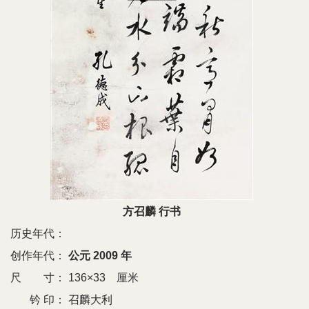
方召麟 行书
历史年代：
创作年代：
公元 2009 年
尺 寸：
136×33 厘米
钤 印：
召麟大利