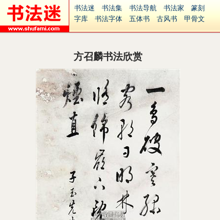
书法迷
书法集
书法导航
书法家
篆刻
字库
书法字体
五体书
古风书
甲骨文
古印
篆书
篆体
光明书
集美书
33书法
毛笔字
钢笔字
多体书
花鸟字
書法视频
集字
字形
大字
篆刻之家
字源
国学
方召麟书法欣赏
古籍
中医
象棋
游戏
电子书
商城
起名
识字
英语
印章
签名
硬筆字
字体下载
免费字体
中文字体
英文字体
Ai矢量
P图宝
南无阿弥陀佛
意见反馈
安全网站
捐赠
繁體版