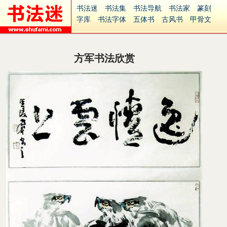
书法迷
书法集
书法导航
书法家
篆刻
字库
书法字体
五体书
古风书
甲骨文
古印
篆书
篆体
光明书
集美书
33书法
毛笔字
钢笔字
多体书
花鸟字
書法视频
集字
字形
大字
篆刻之家
字源
国学
方军书法欣赏
古籍
中医
象棋
游戏
电子书
商城
起名
识字
英语
印章
签名
硬筆字
字体下载
免费字体
中文字体
英文字体
Ai矢量
P图宝
南无阿弥陀佛
意见反馈
安全网站
捐赠
繁體版