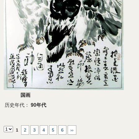
国画
历史年代：
90年代
1
2
3
4
5
6
››