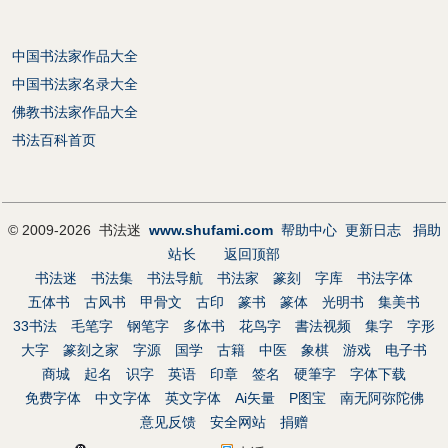
中国书法家作品大全
中国书法家名录大全
佛教书法家作品大全
书法百科首页
© 2009-2026 书法迷
www.shufami.com
帮助中心
更新日志
捐助
站长
返回顶部
书法迷
书法集
书法导航
书法家
篆刻
字库
书法字体
五体书
古风书
甲骨文
古印
篆书
篆体
光明书
集美书
33书法
毛笔字
钢笔字
多体书
花鸟字
書法视频
集字
字形
大字
篆刻之家
字源
国学
古籍
中医
象棋
游戏
电子书
商城
起名
识字
英语
印章
签名
硬筆字
字体下载
免费字体
中文字体
英文字体
Ai矢量
P图宝
南无阿弥陀佛
意见反馈
安全网站
捐赠