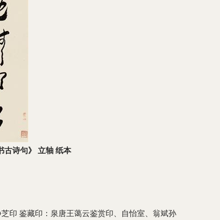
书古诗句》 立轴 纸本
静芝印 鉴藏印：泉唐王蔼云鉴赏印、自怡室、翁斌孙