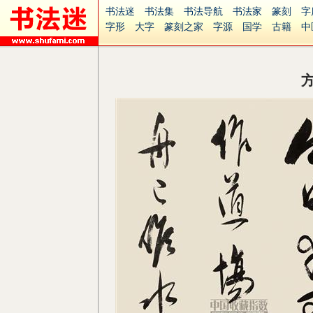
书法迷
书法集
书法导航
书法家
篆刻
字
字形
大字
篆刻之家
字源
国学
古籍
中
南无阿弥陀佛
意见反馈
安全网站
捐赠
无