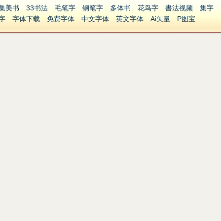
集美书
33书法
毛笔字
钢笔字
多体书
花鸟字
書法视频
集字
字
字体下载
免费字体
中文字体
英文字体
Ai矢量
P图宝