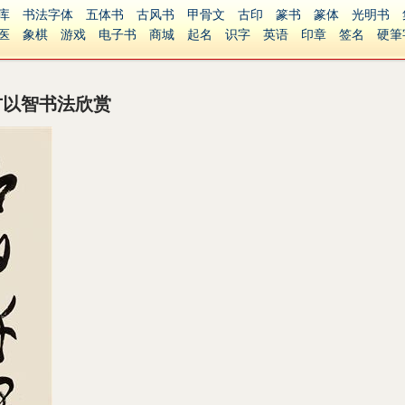
库
书法字体
五体书
古风书
甲骨文
古印
篆书
篆体
光明书
医
象棋
游戏
电子书
商城
起名
识字
英语
印章
签名
硬筆
障碍
繁體版
方以智书法欣赏