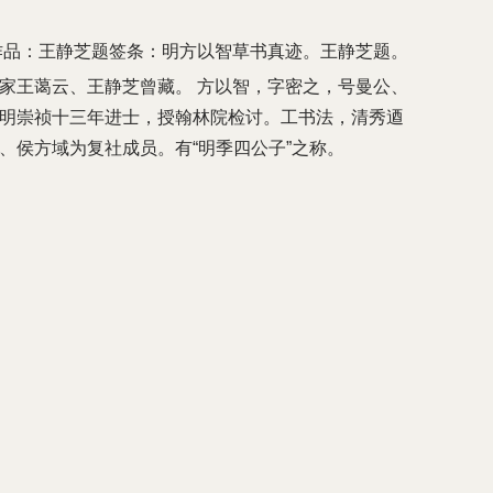
作品：王静芝题签条：明方以智草书真迹。王静芝题。
家王蔼云、王静芝曾藏。 方以智，字密之，号曼公、
明崇祯十三年进士，授翰林院检讨。工书法，清秀逎
、侯方域为复社成员。有“明季四公子”之称。