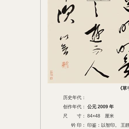
《草
历史年代：
创作年代：
公元 2009 年
尺 寸：
84×48 厘米
钤 印：
印鉴：以智印。 王