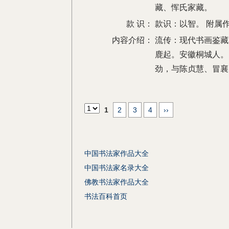
藏、恽氏家藏。
款 识：
款识：以智。 附属
内容介绍：
流传：现代书画鉴藏
鹿起。安徽桐城人。
劲，与陈贞慧、冒襄
1
2
3
4
››
中国书法家作品大全
中国书法家名录大全
佛教书法家作品大全
书法百科首页