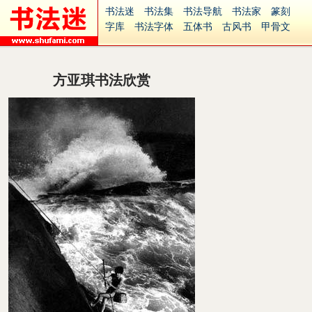
书法迷
书法集
书法导航
书法家
篆刻
字库
书法字体
五体书
古风书
甲骨文
古印
篆书
篆体
光明书
集美书
33书法
毛笔字
钢笔字
多体书
花鸟字
書法视频
集字
字形
大字
篆刻之家
字源
国学
方亚琪书法欣赏
古籍
中医
象棋
游戏
电子书
商城
起名
识字
英语
印章
签名
硬筆字
字体下载
免费字体
中文字体
英文字体
Ai矢量
P图宝
南无阿弥陀佛
意见反馈
安全网站
捐赠
繁體版