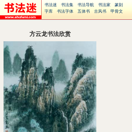
书法迷
书法集
书法导航
书法家
篆刻
字库
书法字体
五体书
古风书
甲骨文
古印
篆书
篆体
光明书
集美书
33书法
毛笔字
钢笔字
多体书
花鸟字
書法视频
集字
字形
大字
篆刻之家
字源
国学
方云龙书法欣赏
古籍
中医
象棋
游戏
电子书
商城
起名
识字
英语
印章
签名
硬筆字
字体下载
免费字体
中文字体
英文字体
Ai矢量
P图宝
南无阿弥陀佛
意见反馈
安全网站
捐赠
繁體版