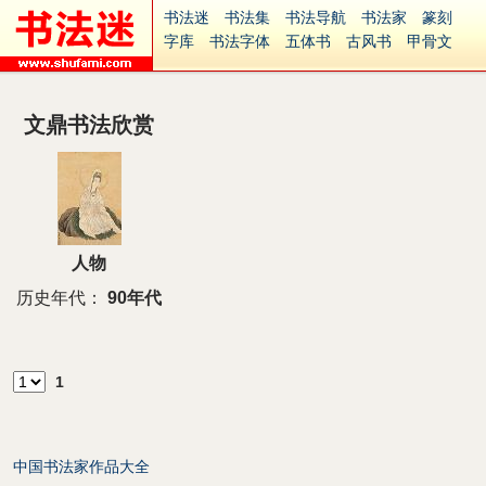
书法迷
书法集
书法导航
书法家
篆刻
字库
书法字体
五体书
古风书
甲骨文
古印
篆书
篆体
光明书
集美书
33书法
毛笔字
钢笔字
多体书
花鸟字
書法视频
集字
字形
大字
篆刻之家
字源
国学
文鼎书法欣赏
古籍
中医
象棋
游戏
电子书
商城
起名
识字
英语
印章
签名
硬筆字
字体下载
免费字体
中文字体
英文字体
Ai矢量
P图宝
南无阿弥陀佛
意见反馈
安全网站
捐赠
繁體版
人物
历史年代：
90年代
1
中国书法家作品大全