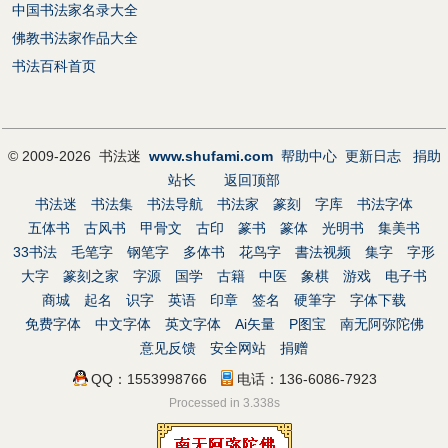
中国书法家名录大全
佛教书法家作品大全
书法百科首页
© 2009-2026 书法迷
www.shufami.com
帮助中心
更新日志
捐助
站长
返回顶部
书法迷
书法集
书法导航
书法家
篆刻
字库
书法字体
五体书
古风书
甲骨文
古印
篆书
篆体
光明书
集美书
33书法
毛笔字
钢笔字
多体书
花鸟字
書法视频
集字
字形
大字
篆刻之家
字源
国学
古籍
中医
象棋
游戏
电子书
商城
起名
识字
英语
印章
签名
硬筆字
字体下载
免费字体
中文字体
英文字体
Ai矢量
P图宝
南无阿弥陀佛
意见反馈
安全网站
捐赠
QQ：1553998766
电话：136-6086-7923
Processed in 3.338s