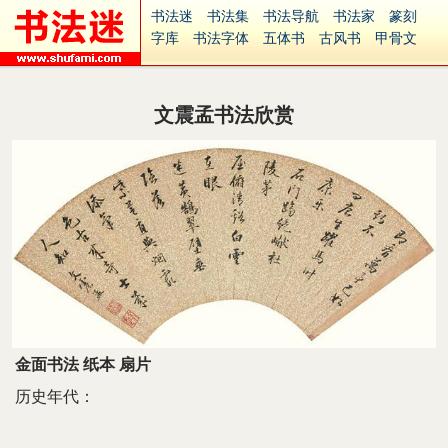
书法迷
书法集
书法导航
书法家
篆刻
字库
书法字体
五体书
古风书
甲骨文
古印
篆书
篆体
光明书
集美书
33书法
毛笔字
钢笔字
多体书
花鸟字
書法视频
集字
字形
大字
篆刻之家
字源
国学
文震孟书法欣赏
古籍
中医
象棋
游戏
电子书
商城
起名
识字
英语
印章
签名
硬筆字
字体下载
免费字体
中文字体
英文字体
Ai矢量
P图宝
南无阿弥陀佛
意见反馈
安全网站
捐赠
繁體版
金面书法 纸本 扇片
历史年代：