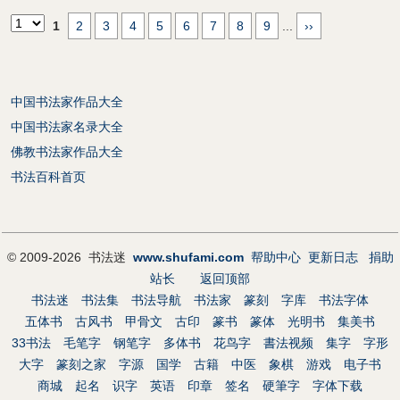
1
2
3
4
5
6
7
8
9
...
››
中国书法家作品大全
中国书法家名录大全
佛教书法家作品大全
书法百科首页
© 2009-2026 书法迷
www.shufami.com
帮助中心
更新日志
捐助
站长
返回顶部
书法迷
书法集
书法导航
书法家
篆刻
字库
书法字体
五体书
古风书
甲骨文
古印
篆书
篆体
光明书
集美书
33书法
毛笔字
钢笔字
多体书
花鸟字
書法视频
集字
字形
大字
篆刻之家
字源
国学
古籍
中医
象棋
游戏
电子书
商城
起名
识字
英语
印章
签名
硬筆字
字体下载