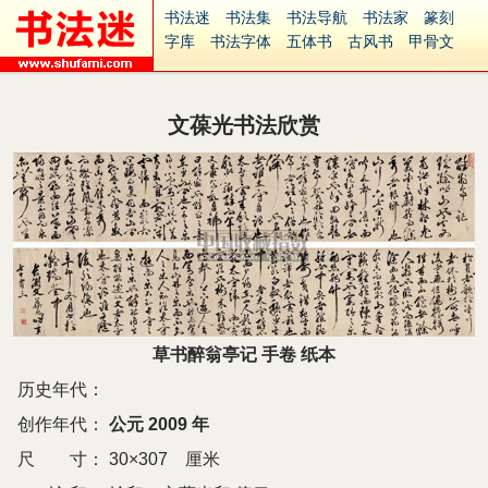
书法迷
书法集
书法导航
书法家
篆刻
字库
书法字体
五体书
古风书
甲骨文
古印
篆书
篆体
光明书
集美书
33书法
毛笔字
钢笔字
多体书
花鸟字
書法视频
集字
字形
大字
篆刻之家
字源
国学
文葆光书法欣赏
古籍
中医
象棋
游戏
电子书
商城
起名
识字
英语
印章
签名
硬筆字
字体下载
免费字体
中文字体
英文字体
Ai矢量
P图宝
南无阿弥陀佛
意见反馈
安全网站
捐赠
繁體版
草书醉翁亭记 手卷 纸本
历史年代：
创作年代：
公元 2009 年
尺 寸：
30×307 厘米