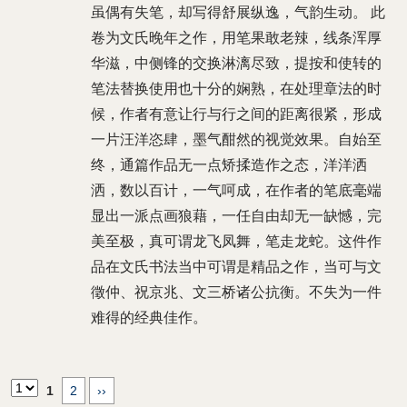
虽偶有失笔，却写得舒展纵逸，气韵生动。 此
卷为文氏晚年之作，用笔果敢老辣，线条浑厚
华滋，中侧锋的交换淋漓尽致，提按和使转的
笔法替换使用也十分的娴熟，在处理章法的时
候，作者有意让行与行之间的距离很紧，形成
一片汪洋恣肆，墨气酣然的视觉效果。自始至
终，通篇作品无一点矫揉造作之态，洋洋洒
洒，数以百计，一气呵成，在作者的笔底毫端
显出一派点画狼藉，一任自由却无一缺憾，完
美至极，真可谓龙飞凤舞，笔走龙蛇。这件作
品在文氏书法当中可谓是精品之作，当可与文
徵仲、祝京兆、文三桥诸公抗衡。不失为一件
难得的经典佳作。
1
2
››