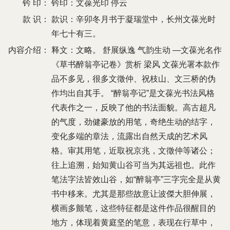
钤 印：
钤印：文葆光印 停云
款 识：
款识：辛卯冬月书于凝瑞堂中，长州文葆光时
年七十有三。
内容介绍：
释文：文略。 舒展纵逸 气韵生动 —文葆光名作
《草书醉翁亭记卷》赏析 梁风 文葆光署本款作
品不多见，很多文徵仲、祝枝山、文三桥的伪
作均出自其手。 “醉翁亭记”是文葆光书法风格
代表作之一，反映了他的书法面貌。高古超凡
的气度，劲健豪放的用笔，奇绝生动的结字，
变化多端的章法，流露出自然天成的艺术风
格。审其用笔，近取祝京兆，文徵仲等诸公；
往上追溯，始知黄山谷可当为其远祖也。此作
笔法字法皆效山谷，如“醉翁亭”三字完全是从黄
书中移来。尤其是那些故意让波傑大胆伸展，
横画多颤笔，这些特征都是这件作品很醒目的
地方，体现着黄庭坚的笔意，表现在行草中，