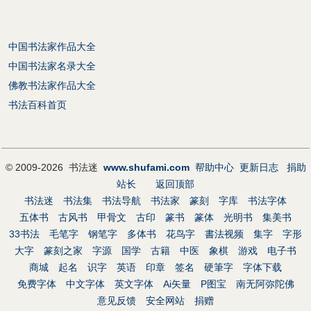
中国书法家作品大全
中国书法家名录大全
佛教书法家作品大全
书法百科首页
© 2009-2026 书法迷
www.shufami.com
帮助中心
更新日志
捐助
站长
返回顶部
书法迷
书法集
书法导航
书法家
篆刻
字库
书法字体
五体书
古风书
甲骨文
古印
篆书
篆体
光明书
集美书
33书法
毛笔字
钢笔字
多体书
花鸟字
書法视频
集字
字形
大字
篆刻之家
字源
国学
古籍
中医
象棋
游戏
电子书
商城
起名
识字
英语
印章
签名
硬筆字
字体下载
免费字体
中文字体
英文字体
Ai矢量
P图宝
南无阿弥陀佛
意见反馈
安全网站
捐赠