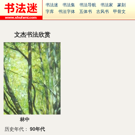
书法迷
书法集
书法导航
书法家
篆刻
字库
书法字体
五体书
古风书
甲骨文
古印
篆书
篆体
光明书
集美书
33书法
毛笔字
钢笔字
多体书
花鸟字
書法视频
集字
字形
大字
篆刻之家
字源
国学
文杰书法欣赏
古籍
中医
象棋
游戏
电子书
商城
起名
识字
英语
印章
签名
硬筆字
字体下载
免费字体
中文字体
英文字体
Ai矢量
P图宝
南无阿弥陀佛
意见反馈
安全网站
捐赠
繁體版
林中
历史年代：
90年代