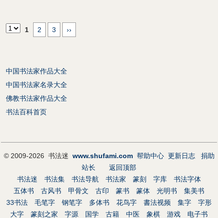
1
2
3
››
中国书法家作品大全
中国书法家名录大全
佛教书法家作品大全
书法百科首页
© 2009-2026 书法迷
www.shufami.com
帮助中心
更新日志
捐助
站长
返回顶部
书法迷
书法集
书法导航
书法家
篆刻
字库
书法字体
五体书
古风书
甲骨文
古印
篆书
篆体
光明书
集美书
33书法
毛笔字
钢笔字
多体书
花鸟字
書法视频
集字
字形
大字
篆刻之家
字源
国学
古籍
中医
象棋
游戏
电子书