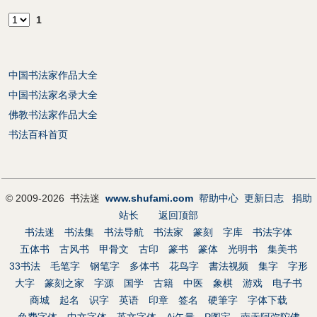
1
中国书法家作品大全
中国书法家名录大全
佛教书法家作品大全
书法百科首页
© 2009-2026 书法迷
www.shufami.com
帮助中心
更新日志
捐助
站长
返回顶部
书法迷
书法集
书法导航
书法家
篆刻
字库
书法字体
五体书
古风书
甲骨文
古印
篆书
篆体
光明书
集美书
33书法
毛笔字
钢笔字
多体书
花鸟字
書法视频
集字
字形
大字
篆刻之家
字源
国学
古籍
中医
象棋
游戏
电子书
商城
起名
识字
英语
印章
签名
硬筆字
字体下载