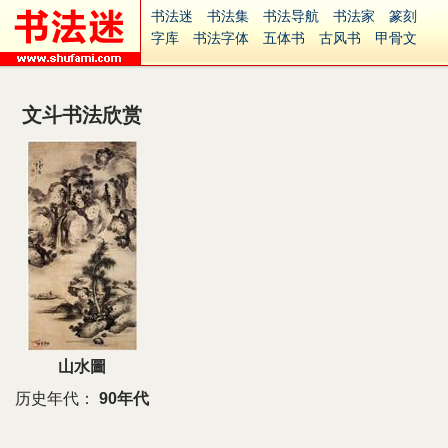
书法迷
书法集
书法导航
书法家
篆刻
字库
书法字体
五体书
古风书
甲骨文
古印
篆书
篆体
光明书
集美书
33书法
毛笔字
钢笔字
多体书
花鸟字
書法视频
集字
字形
大字
篆刻之家
字源
国学
文斗书法欣赏
古籍
中医
象棋
游戏
电子书
商城
起名
识字
英语
印章
签名
硬筆字
字体下载
免费字体
中文字体
英文字体
Ai矢量
P图宝
南无阿弥陀佛
意见反馈
安全网站
捐赠
繁體版
山水圖
历史年代：
90年代