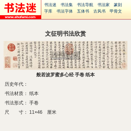
书法迷
书法集
书法导航
书法家
篆刻
字库
书法字体
五体书
古风书
甲骨文
古印
篆书
篆体
光明书
集美书
33书法
毛笔字
钢笔字
多体书
花鸟字
書法视频
集字
字形
大字
篆刻之家
字源
国学
文征明书法欣赏
古籍
中医
象棋
游戏
电子书
商城
起名
识字
英语
印章
签名
硬筆字
字体下载
免费字体
中文字体
英文字体
Ai矢量
P图宝
南无阿弥陀佛
意见反馈
安全网站
捐赠
繁體版
般若波罗蜜多心经 手卷 纸本
历史年代：
书法材质：
纸本
书法形式：
手卷
尺 寸：
11×46 厘米