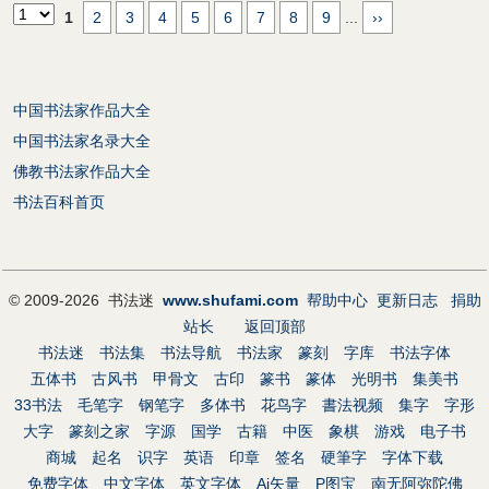
1
2
3
4
5
6
7
8
9
...
››
中国书法家作品大全
中国书法家名录大全
佛教书法家作品大全
书法百科首页
© 2009-2026 书法迷
www.shufami.com
帮助中心
更新日志
捐助
站长
返回顶部
书法迷
书法集
书法导航
书法家
篆刻
字库
书法字体
五体书
古风书
甲骨文
古印
篆书
篆体
光明书
集美书
33书法
毛笔字
钢笔字
多体书
花鸟字
書法视频
集字
字形
大字
篆刻之家
字源
国学
古籍
中医
象棋
游戏
电子书
商城
起名
识字
英语
印章
签名
硬筆字
字体下载
免费字体
中文字体
英文字体
Ai矢量
P图宝
南无阿弥陀佛