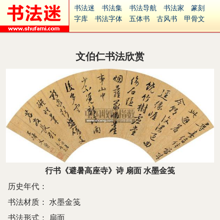
书法迷
书法集
书法导航
书法家
篆刻
字库
书法字体
五体书
古风书
甲骨文
古印
篆书
篆体
光明书
集美书
33书法
毛笔字
钢笔字
多体书
花鸟字
書法视频
集字
字形
大字
篆刻之家
字源
国学
文伯仁书法欣赏
古籍
中医
象棋
游戏
电子书
商城
起名
识字
英语
印章
签名
硬筆字
字体下载
免费字体
中文字体
英文字体
Ai矢量
P图宝
南无阿弥陀佛
意见反馈
安全网站
捐赠
繁體版
行书《避暑高座寺》诗 扇面 水墨金笺
历史年代：
书法材质：
水墨金笺
书法形式：
扇面