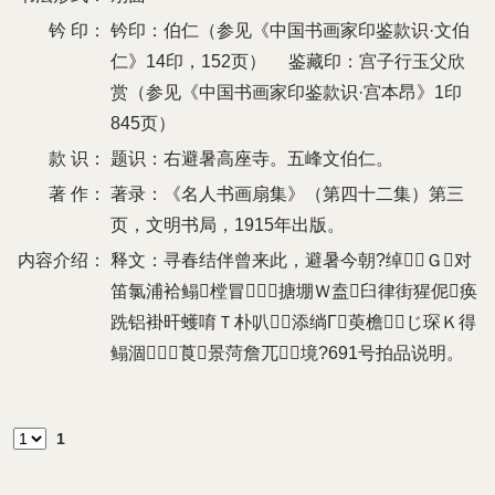
钤 印：
钤印：伯仁（参见《中国书画家印鉴款识·文伯
仁》14印，152页） 鉴藏印：宫子行玉父欣
赏（参见《中国书画家印鉴款识·宫本昂》1印
845页）
款 识：
题识：右避暑高座寺。五峰文伯仁。
著 作：
著录：《名人书画扇集》（第四十二集）第三
页，文明书局，1915年出版。
内容介绍：
释文：寻春结伴曾来此，避暑今朝?绰Ｇ对
笛氯浦袷鳎樘冒搪堋Ｗ盍臼律街猩伲痪
跣铝褂旰蠖唷Ｔ朴叭添绱Γ萸檐⒊じ琛Ｋ得
鳎涸┲莨景菏詹兀境?691号拍品说明。
1