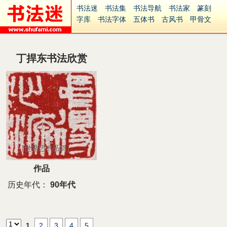
书法迷
书法集
书法导航
书法家
篆刻
字库
书法字体
五体书
古风书
甲骨文
古印
篆书
篆体
光明书
集美书
33书法
毛笔字
钢笔字
多体书
花鸟字
書法视频
集字
字形
大字
篆刻之家
字源
国学
丁捍东书法欣赏
古籍
中医
象棋
游戏
电子书
商城
起名
识字
英语
印章
签名
硬筆字
字体下载
免费字体
中文字体
英文字体
Ai矢量
P图宝
南无阿弥陀佛
意见反馈
安全网站
捐赠
繁體版
作品
历史年代：
90年代
1
2
3
4
5