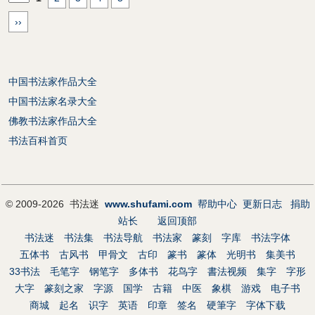
››
中国书法家作品大全
中国书法家名录大全
佛教书法家作品大全
书法百科首页
© 2009-2026 书法迷
www.shufami.com
帮助中心
更新日志
捐助
站长
返回顶部
书法迷
书法集
书法导航
书法家
篆刻
字库
书法字体
五体书
古风书
甲骨文
古印
篆书
篆体
光明书
集美书
33书法
毛笔字
钢笔字
多体书
花鸟字
書法视频
集字
字形
大字
篆刻之家
字源
国学
古籍
中医
象棋
游戏
电子书
商城
起名
识字
英语
印章
签名
硬筆字
字体下载