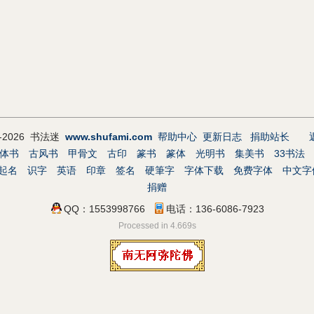
9-2026 书法迷
www.shufami.com
帮助中心
更新日志
捐助站长
体书
古风书
甲骨文
古印
篆书
篆体
光明书
集美书
33书法
起名
识字
英语
印章
签名
硬筆字
字体下载
免费字体
中文字
捐赠
QQ：1553998766
电话：136-6086-7923
Processed in 4.669s