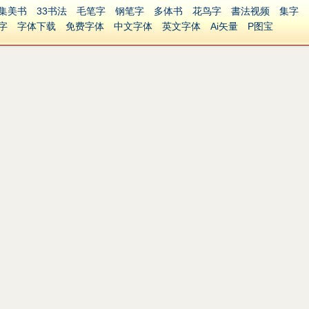
集美书
33书法
毛笔字
钢笔字
多体书
花鸟字
書法视频
集字
字
字体下载
免费字体
中文字体
英文字体
Ai矢量
P图宝