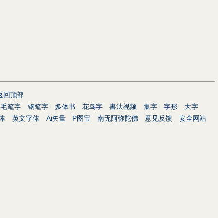
返回顶部
毛笔字
钢笔字
多体书
花鸟字
書法视频
集字
字形
大字
体
英文字体
Ai矢量
P图宝
南无阿弥陀佛
意见反馈
安全网站