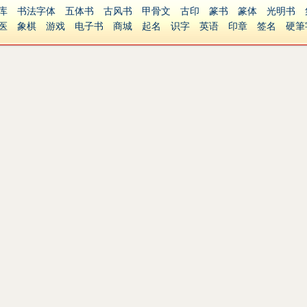
库
书法字体
五体书
古风书
甲骨文
古印
篆书
篆体
光明书
医
象棋
游戏
电子书
商城
起名
识字
英语
印章
签名
硬筆
障碍
繁體版