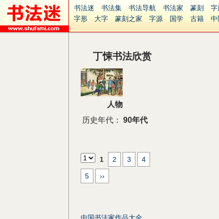
书法迷
书法集
书法导航
书法家
篆刻
字
字形
大字
篆刻之家
字源
国学
古籍
中
南无阿弥陀佛
意见反馈
安全网站
捐赠
无
丁悚书法欣赏
人物
历史年代：
90年代
1
2
3
4
5
››
中国书法家作品大全