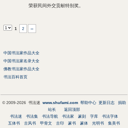
荣获民间外交贡献特别奖。
1
2
››
中国书法家作品大全
中国书法家名录大全
佛教书法家作品大全
书法百科首页
© 2009-2026 书法迷
www.shufami.com
帮助中心
更新日志
捐助
站长
返回顶部
书法迷
书法集
书法导航
书法家
篆刻
字库
书法字体
五体书
古风书
甲骨文
古印
篆书
篆体
光明书
集美书