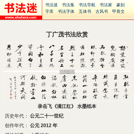
书法迷
书法集
书法导航
书法家
篆刻
字库
书法字体
五体书
古风书
甲骨文
古印
篆书
篆体
光明书
集美书
33书法
毛笔字
钢笔字
多体书
花鸟字
書法视频
集字
字形
大字
篆刻之家
字源
国学
丁广茂书法欣赏
古籍
中医
象棋
游戏
电子书
商城
起名
识字
英语
印章
签名
硬筆字
字体下载
免费字体
中文字体
英文字体
Ai矢量
P图宝
南无阿弥陀佛
意见反馈
安全网站
捐赠
繁體版
录岳飞《满江红》 水墨纸本
历史年代：
公元二十一世纪
创作年代：
公元 2012 年