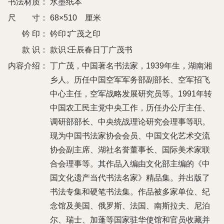
书法材质：
水墨纸本
尺 寸：
68×510 厘米
钤 印：
钤印∶广茂之印
款 识：
款识∶壬辰春日丁广茂书
内容介绍：
丁广茂，中国著名书法家，1939年生，湖南湘
乡人。历任中国空军军务部副部长、空军招飞
中心主任，空军战略发展研究员等。1991年转
中国农工民主党中央工作，历任办公厅主任、
调研部部长、中央统战理论研究会理事等职。
现为中国书法家协会会员、中国文化艺术交流
协会副主席、湖社名誉董事长、国际美术家联
合会理事等。其作品入编由文化部主编的《中
国文化遗产当代书法名家》精品集。并出版了
书法专集和硬笔书法集。作品被多家单位、纪
念馆及美国、俄罗斯、法国、南斯拉夫、尼泊
尔、瑞士、加蓬等国家驻华使馆和官员收藏并