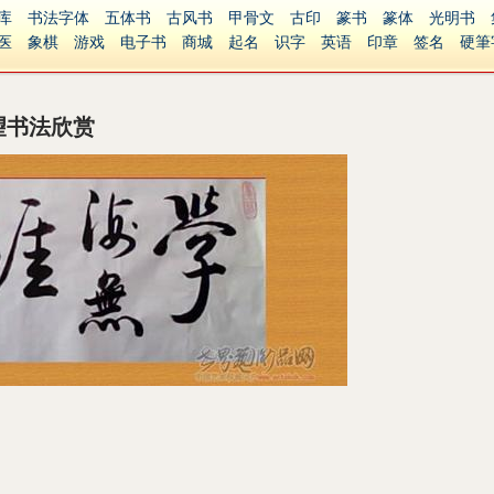
库
书法字体
五体书
古风书
甲骨文
古印
篆书
篆体
光明书
医
象棋
游戏
电子书
商城
起名
识字
英语
印章
签名
硬筆
障碍
繁體版
望书法欣赏