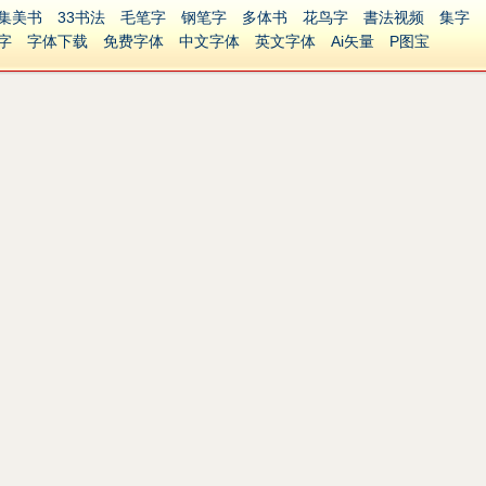
集美书
33书法
毛笔字
钢笔字
多体书
花鸟字
書法视频
集字
字
字体下载
免费字体
中文字体
英文字体
Ai矢量
P图宝