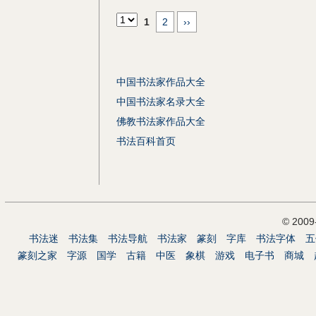
1
2
››
中国书法家作品大全
中国书法家名录大全
佛教书法家作品大全
书法百科首页
© 200
书法迷
书法集
书法导航
书法家
篆刻
字库
书法字体
五
篆刻之家
字源
国学
古籍
中医
象棋
游戏
电子书
商城