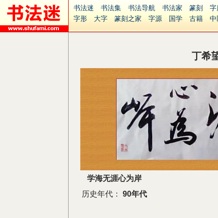
书法迷
书法集
书法导航
书法家
篆刻
字
字形
大字
篆刻之家
字源
国学
古籍
中
南无阿弥陀佛
意见反馈
安全网站
捐赠
无
丁希
学海无涯心为岸
历史年代：
90年代