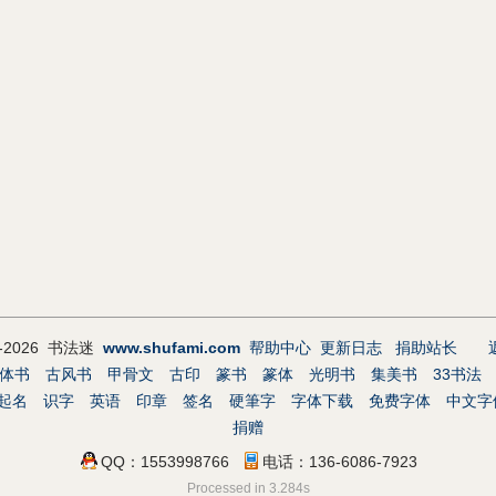
9-2026 书法迷
www.shufami.com
帮助中心
更新日志
捐助站长
体书
古风书
甲骨文
古印
篆书
篆体
光明书
集美书
33书法
起名
识字
英语
印章
签名
硬筆字
字体下载
免费字体
中文字
捐赠
QQ：1553998766
电话：136-6086-7923
Processed in 3.284s