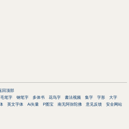
返回顶部
毛笔字
钢笔字
多体书
花鸟字
書法视频
集字
字形
大字
体
英文字体
Ai矢量
P图宝
南无阿弥陀佛
意见反馈
安全网站