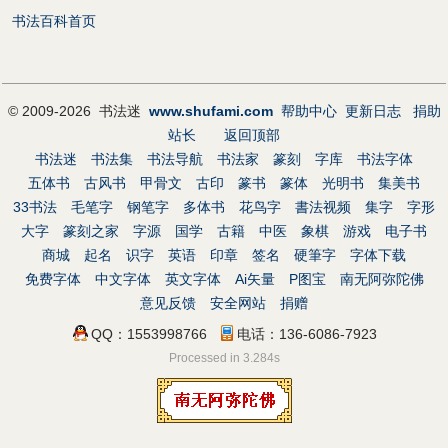
书法百科首页
© 2009-2026 书法迷
www.shufami.com
帮助中心
更新日志
捐助
站长
返回顶部
书法迷
书法集
书法导航
书法家
篆刻
字库
书法字体
五体书
古风书
甲骨文
古印
篆书
篆体
光明书
集美书
33书法
毛笔字
钢笔字
多体书
花鸟字
書法视频
集字
字形
大字
篆刻之家
字源
国学
古籍
中医
象棋
游戏
电子书
商城
起名
识字
英语
印章
签名
硬筆字
字体下载
免费字体
中文字体
英文字体
Ai矢量
P图宝
南无阿弥陀佛
意见反馈
安全网站
捐赠
QQ：1553998766
电话：136-6086-7923
Processed in 3.284s