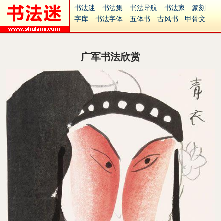
书法迷
书法集
书法导航
书法家
篆刻
字库
书法字体
五体书
古风书
甲骨文
古印
篆书
篆体
光明书
集美书
33书法
毛笔字
钢笔字
多体书
花鸟字
書法视频
集字
字形
大字
篆刻之家
字源
国学
广军书法欣赏
古籍
中医
象棋
游戏
电子书
商城
起名
识字
英语
印章
签名
硬筆字
字体下载
免费字体
中文字体
英文字体
Ai矢量
P图宝
南无阿弥陀佛
意见反馈
安全网站
捐赠
繁體版