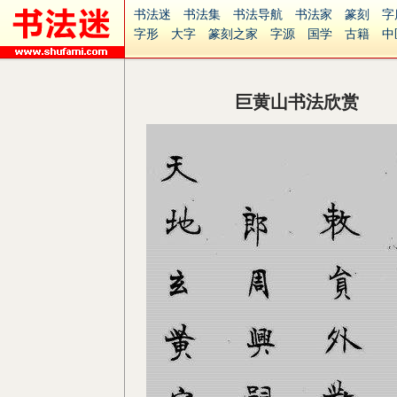
书法迷
书法集
书法导航
书法家
篆刻
字
字形
大字
篆刻之家
字源
国学
古籍
中
南无阿弥陀佛
意见反馈
安全网站
捐赠
无
巨黄山书法欣赏