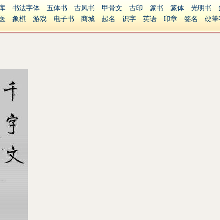
库
书法字体
五体书
古风书
甲骨文
古印
篆书
篆体
光明书
医
象棋
游戏
电子书
商城
起名
识字
英语
印章
签名
硬筆
障碍
繁體版