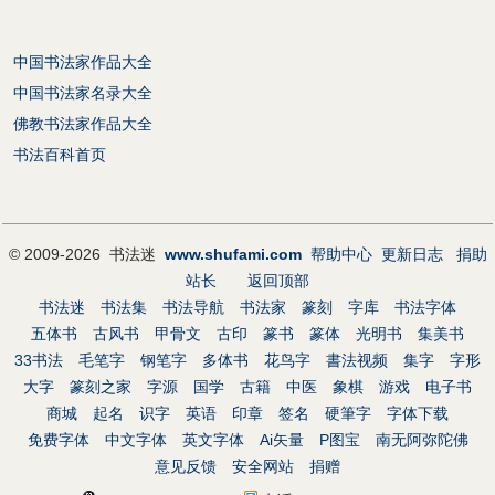
中国书法家作品大全
中国书法家名录大全
佛教书法家作品大全
书法百科首页
© 2009-2026 书法迷
www.shufami.com
帮助中心
更新日志
捐助
站长
返回顶部
书法迷
书法集
书法导航
书法家
篆刻
字库
书法字体
五体书
古风书
甲骨文
古印
篆书
篆体
光明书
集美书
33书法
毛笔字
钢笔字
多体书
花鸟字
書法视频
集字
字形
大字
篆刻之家
字源
国学
古籍
中医
象棋
游戏
电子书
商城
起名
识字
英语
印章
签名
硬筆字
字体下载
免费字体
中文字体
英文字体
Ai矢量
P图宝
南无阿弥陀佛
意见反馈
安全网站
捐赠