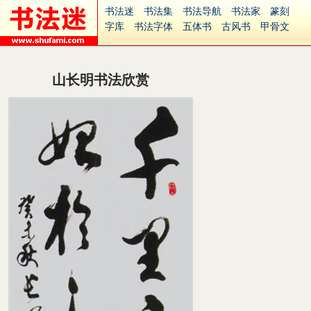
书法迷
书法集
书法导航
书法家
篆刻
字库
书法字体
五体书
古风书
甲骨文
古印
篆书
篆体
光明书
集美书
33书法
毛笔字
钢笔字
多体书
花鸟字
書法视频
集字
字形
大字
篆刻之家
字源
国学
山长明书法欣赏
古籍
中医
象棋
游戏
电子书
商城
起名
识字
英语
印章
签名
硬筆字
字体下载
免费字体
中文字体
英文字体
Ai矢量
P图宝
南无阿弥陀佛
意见反馈
安全网站
捐赠
繁體版