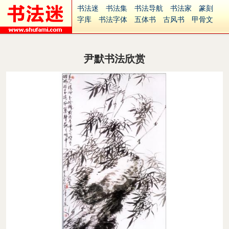
书法迷
书法集
书法导航
书法家
篆刻
字库
书法字体
五体书
古风书
甲骨文
古印
篆书
篆体
光明书
集美书
33书法
毛笔字
钢笔字
多体书
花鸟字
書法视频
集字
字形
大字
篆刻之家
字源
国学
尹默书法欣赏
古籍
中医
象棋
游戏
电子书
商城
起名
识字
英语
印章
签名
硬筆字
字体下载
免费字体
中文字体
英文字体
Ai矢量
P图宝
南无阿弥陀佛
意见反馈
安全网站
捐赠
繁體版