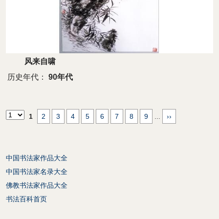
风来自啸
历史年代：
90年代
1
2
3
4
5
6
7
8
9
...
››
中国书法家作品大全
中国书法家名录大全
佛教书法家作品大全
书法百科首页